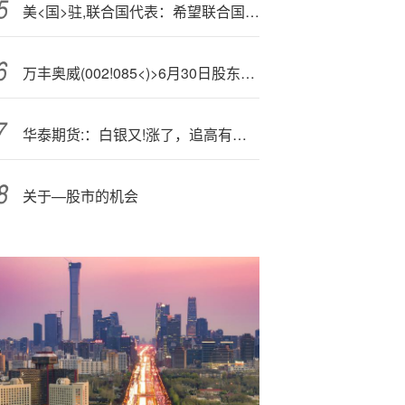
美<国>驻,联合国代表：希望联合国就特朗普乘坐的自动扶梯停运一事采取行动
万丰奥威(002!085<)>6月30日股东户数24.44万户，较上期减少8.72%
华泰期货:：白银又!涨了，追高有风险
关于—股市的机会