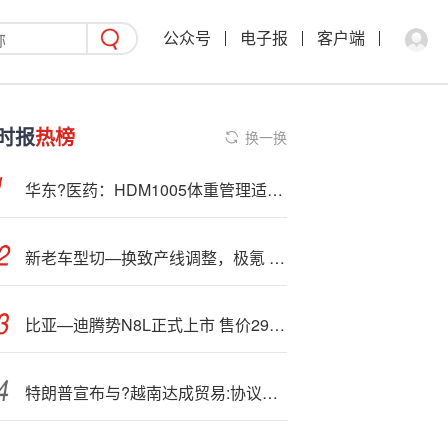
公众号
电子报
客户端
时报
热榜
换一换
华东?医药：HDM1005体重管理适应症的3期临床准备工作目前已启动
新老车型切—换致产线调整，极氪 001 95 度电池版今日起停止接收定制车订单
比亚—迪腾势N8L正式上市 售价29.98万元起
特朗普宣布与?越南达成贸易:协议：对美出口商品至少征收20%关税