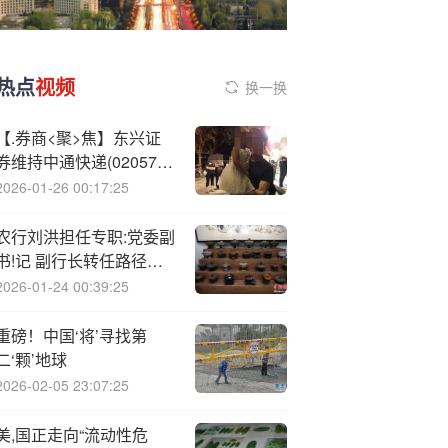
热点
视频
换一换
【.券商<聚>焦】东兴证
券维持中通快递(02057)
“强烈推荐”评级 指价格竞
2026-01-26 00:17:25
争导致Q2盈利承压
农行刘洪担任专职:党委副
书!记 副行长转任路径再
添一例！
2026-01-24 00:39:25
重磅！中国‘将’寻找第
二‘颗’地球
2026-02-05 23:07:25
美,国正走向“流动性危